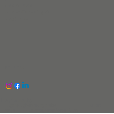
559265-9295
Ansvarsförsäkring via
trygghansa
FÖLJ OSS
Integritetspolicy
Tillgängllighetsredogörelse
Sanitet
Sverige AB - Alla rättigheter förbehållna