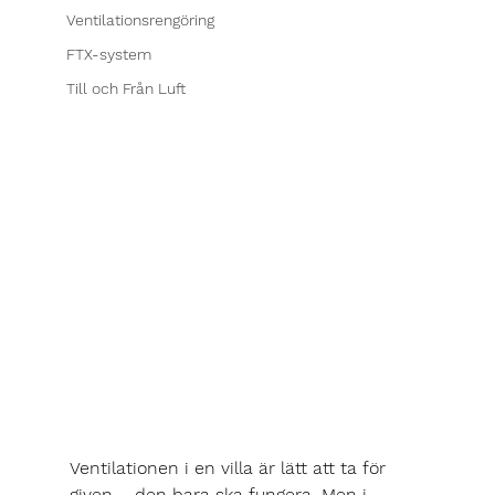
Ventilationsrengöring
FTX-system
Till och Från Luft
Ventilationen i en villa är lätt att ta för 
given – den bara ska fungera. Men i 