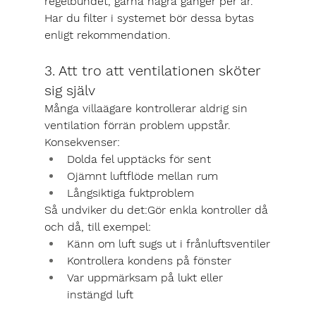
regelbundet, gärna några gånger per år. 
Har du filter i systemet bör dessa bytas 
enligt rekommendation.
3. Att tro att ventilationen sköter 
sig själv
Många villaägare kontrollerar aldrig sin 
ventilation förrän problem uppstår.
Konsekvenser:
Dolda fel upptäcks för sent
Ojämnt luftflöde mellan rum
Långsiktiga fuktproblem
Så undviker du det:
Gör enkla kontroller då 
och då, till exempel:
Känn om luft sugs ut i frånluftsventiler
Kontrollera kondens på fönster
Var uppmärksam på lukt eller 
instängd luft