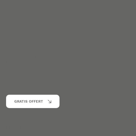
KONTAKT
Sanitet Sverige AB
Box 186
451 16 Uddevalla
010 -344 52 39
GRATIS OFFERT
Organisationsnummer
: