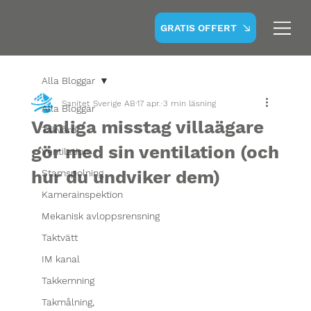
GRATIS OFFERT
Alla Bloggar
Sanitet Sverige AB
17 apr.
3 min läsning
Alla Bloggar
Vanliga misstag villaägare
Takvård
gör med sin ventilation (och
Ventilation
hur du undviker dem)
Stamspolning
Kamerainspektion
Mekanisk avloppsrensning
Taktvätt
IM kanal
Takkemning
Takmålning,