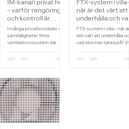
IM-kanal i privat hus
FTX-system i villa 
– varför rengöring
när är det värt att
och kontroll är
underhålla och v
viktigt för
ska man tänka på
I många privatbostäder och
FTX-system i villa – när ä
ventilationen
samfälligheter finns
det värt att underhålla o
ventilationssystem där
vad ska man tänka på? Ett
flera bostäder eller delar av
FTX-system har blivit allt
fastigheten är kopplade till
vanligare i svenska villor,
samma ventilationslösning.
särskilt i nyare hus eller
fastigheter där man vill h
bättre ventilation och
jämnare inomhusklimat.