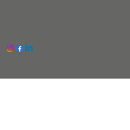
FÖLJ OSS
Integritetspolicy
Tillgängllighetsredogörelse
Sanitet
Sverige AB - Alla rättigheter förbehållna