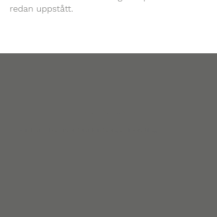
redan uppstått.
RESENSIONER
Kundberättelser: Hör vad våra kunder säger - läs vår blogg