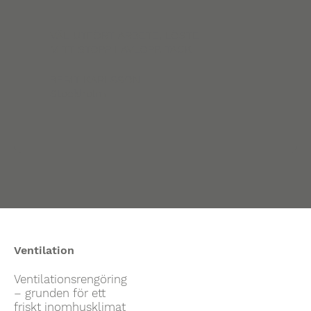
VÄL UTFÖRT ARBETE, LÖSTE
MITT STOPP I AVLOPP, TACK
BERIT KARLSSON
Stockholm
Ventilation
Ventilationsrengöring
– grunden för ett
friskt inomhusklimat