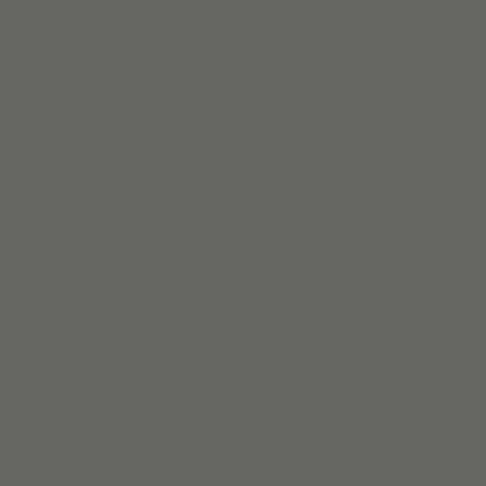
BRA SERVICE OCH EFFEKTIVT
ARBETE AV TEKNIKERNA
EVA NILSSON
Göteborg
GRUNDLIGT RENSAT OCH
MYCKET TREVLIGT BEMÖTANDE
THOMAS PERSSON
Helsingborg