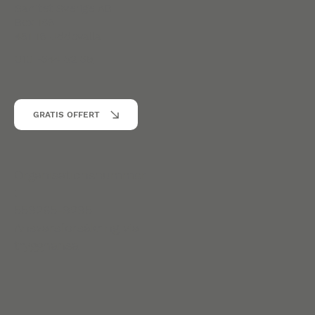
Sanitet Sverige AB
Box 186
451 16 Uddevalla
010 -344 52 39
GRATIS OFFERT
Organisationsnummer
:
559265-9295
Ansvarsförsäkring via
trygghansa