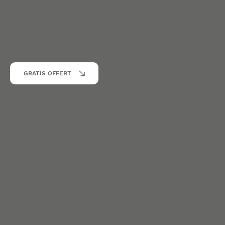
Sanitet Sverige AB
Box 186
451 16 Uddevalla
010 -344 52 39
GRATIS OFFERT
Organisationsnummer
:
559265-9295
Ansvarsförsäkring via
trygghansa