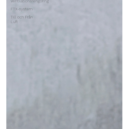
Ventilationsrengöring
FTX-system
Till och Från
Luft