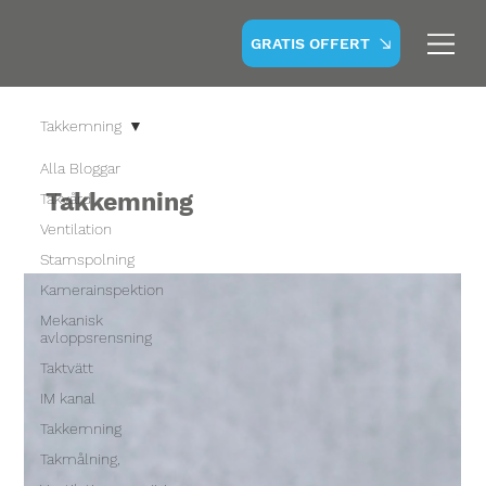
GRATIS OFFERT
Takkemning
Alla Bloggar
Takkemning
Takvård
Ventilation
Stamspolning
Kamerainspektion
Mekanisk
avloppsrensning
Taktvätt
IM kanal
Takkemning
Takmålning,