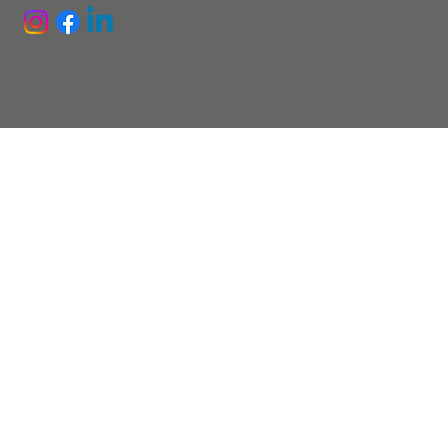
Integritetspolicy
Tillgängllighetsredogörelse
Sanitet
Sverige AB - Alla rättigheter förbehållna