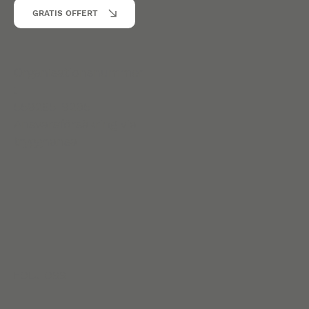
GRATIS OFFERT
Organisationsnummer
:
559265-9295
Ansvarsförsäkring via
trygghansa
FÖLJ OSS