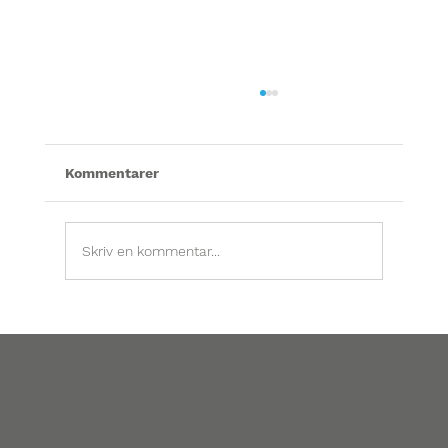
Kommentarer
Skriv en kommentar...
FTX-system i villa – när är det värt att
underhålla och vad ska man tänka på?
SANITET SVERIGE AB