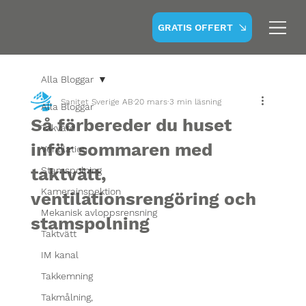
GRATIS OFFERT
Alla Bloggar
Sanitet Sverige AB
20 mars
3 min läsning
Alla Bloggar
Så förbereder du huset
Takvård
inför sommaren med
Ventilation
taktvätt,
Stamspolning
Kamerainspektion
ventilationsrengöring och
Mekanisk avloppsrensning
stamspolning
Taktvätt
IM kanal
Takkemning
Takmålning,