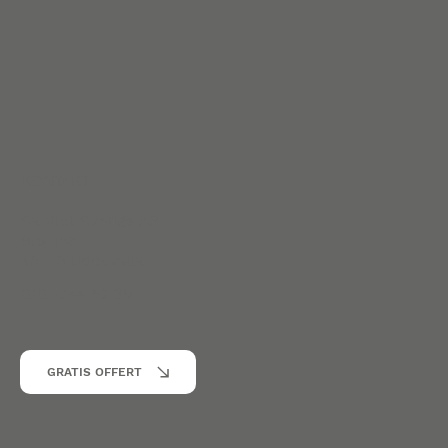
KONTAKT
Sanitet Sverige AB
Box 186
451 16 Uddevalla
010 -344 52 39
GRATIS OFFERT