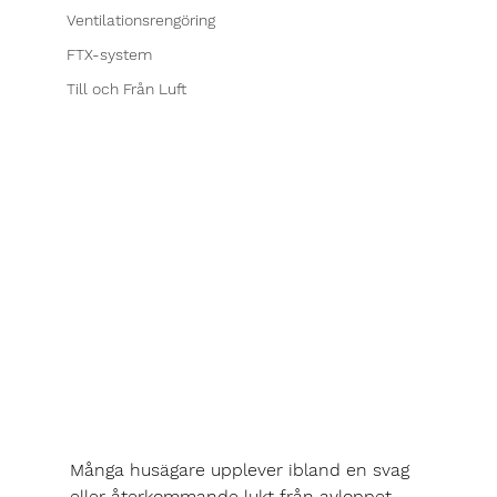
Ventilationsrengöring
FTX-system
Till och Från Luft
Många husägare upplever ibland en svag 
eller återkommande lukt från avloppet 