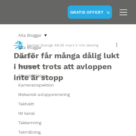
GRATIS OFFERT
Alla Bloggar
Sanitet Sverige AB
26 mars
3 min läsning
Alla Bloggar
Därför får många dålig lukt
Takvård
i huset trots att avloppen
Ventilation
inte är stopp
Stamspolning
Kamerainspektion
Mekanisk avloppsrensning
Taktvätt
IM kanal
Takkemning
Takmålning,