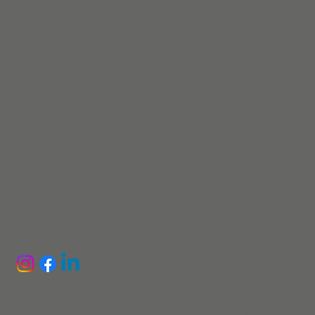
Organisationsnummer
:
559265-9295
Ansvarsförsäkring via
trygghansa
FÖLJ OSS
Integritetspolicy