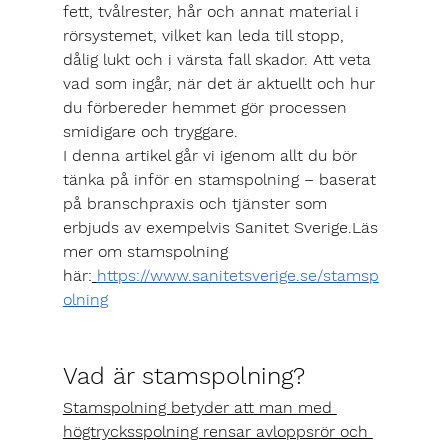
fett, tvål­rester, hår och annat material i 
rörsystemet, vilket kan leda till stopp, 
dålig lukt och i värsta fall skador. Att veta 
vad som ingår, när det är aktuellt och hur 
du förbereder hemmet
 gör processen 
smidigare och tryggare.
I denna artikel går vi igenom allt du bör 
tänka på inför en stamspolning – baserat 
på branschpraxis och tjänster som 
erbjuds av exempelvis Sanitet Sverige.Läs 
mer om stamspolning 
här:
https://www.sanitetsverige.se/stamsp
olning
Vad är stamspolning?
Stamspolning betyder att man med 
högtrycksspolning rensar avloppsrör och 