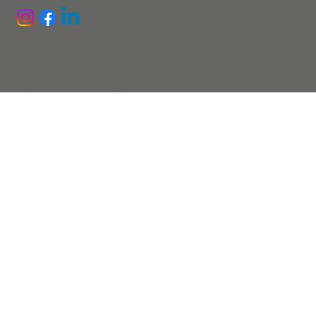
Integritetspolicy
Tillgängllighetsredogörelse
Sanitet
Sverige AB - Alla rättigheter förbehållna