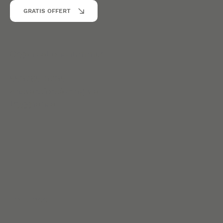
GRATIS OFFERT
Organisationsnummer
:
559265-9295
Ansvarsförsäkring via
trygghansa
FÖLJ OSS