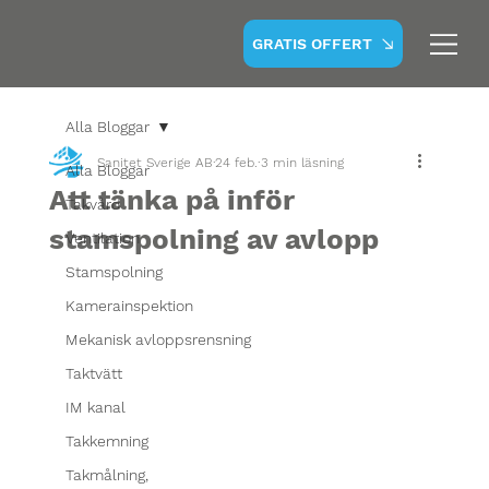
GRATIS OFFERT
Alla Bloggar
Sanitet Sverige AB
24 feb.
3 min läsning
Alla Bloggar
Att tänka på inför
Takvård
stamspolning av avlopp
Ventilation
Stamspolning
Kamerainspektion
Mekanisk avloppsrensning
Taktvätt
IM kanal
Takkemning
Takmålning,