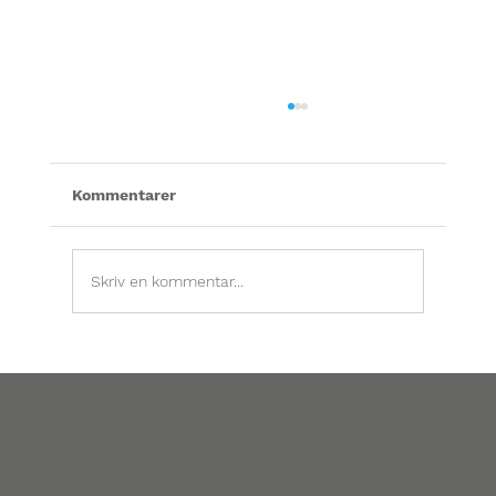
Kommentarer
Skriv en kommentar...
Kan man göra stamspolning själv –
eller bör man ta hjälp av en fackman?
SANITET SVERIGE AB