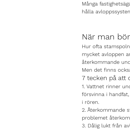
Många fastighetsäga
hålla avloppssystem
När man bör
Hur ofta stamspolni
mycket avloppen an
återkommande unde
Men det finns också
7 tecken på att
1. Vattnet rinner u
försvinna i handfat
i rören.
2. Återkommande st
problemet återkomme
3. Dålig lukt från a