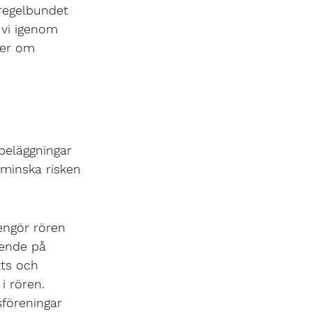
 regelbundet 
 vi igenom 
er om 
beläggningar 
 minska risken 
engör rören 
ende på 
ats och 
i rören.
sföreningar 