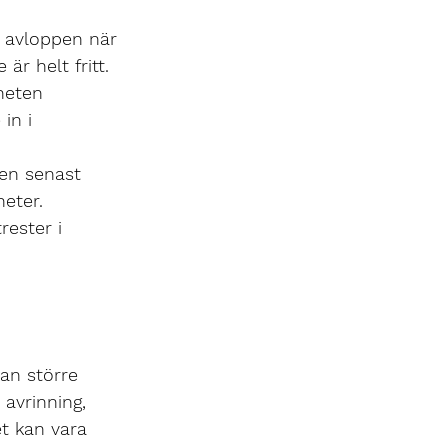
 avloppen när 
är helt fritt.
heten 
in i 
en senast 
heter.
rester i 
an större 
vrinning, 
t kan vara 