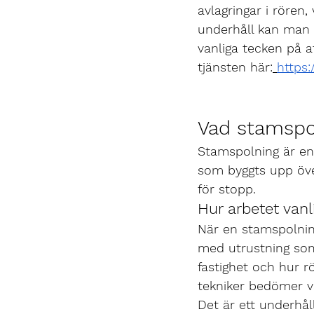
avlagringar i rören
underhåll kan man 
vanliga tecken på a
tjänsten här:
https:
Vad stamspo
Stamspolning är en 
som byggts upp över
för stopp.
Hur arbetet vanlig
När en stamspolnin
med utrustning som
fastighet och hur r
tekniker bedömer va
Det är ett underhål