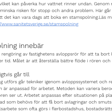
, vilket kan påverka hur vattnet rinner undan. Genom
minska risken för stopp och andra problem. Här går
tt det kan vara dags att boka en 
stamspolning
.Läs m
//www.sanitetsverige.se/stamspolning
lning innebär
rengöring av fastighetens avloppsrör för att ta bort 
 tid. Målet är att återställa bättre flöde i rören och
tvis går till
g utförs går tekniker igenom avloppssystemet och r
 är anpassad för arbetet. Metoden kan variera bero
ören ser ut. Arbetet anpassas efter situationen på pl
d som behövs för att få bort avlagringar och smuts 
lsarbete som ofta görs i flerbostadshus, bostadsrätt