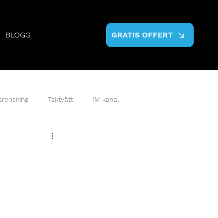
BLOGG
GRATIS OFFERT
srensning
Taktvätt
IM kanal