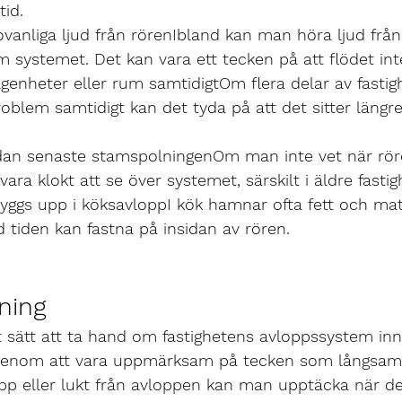
tid.
ovanliga ljud från rören
Ibland kan man höra ljud från
 systemet. Det kan vara ett tecken på att flödet inte 
lägenheter eller rum samtidigt
Om flera delar av fastig
lem samtidigt kan det tyda på att det sitter längre 
edan senaste stamspolningen
Om man inte vet när rör
ara klokt att se över systemet, särskilt i äldre fastig
byggs upp i köksavlopp
I kök hamnar ofta fett och mat
d tiden kan fastna på insidan av rören.
ning
 sätt att ta hand om fastighetens avloppssystem inn
Genom att vara uppmärksam på tecken som långsam a
 eller lukt från avloppen kan man upptäcka när de