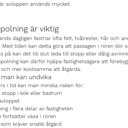
 där avloppen används mycket.
polning är viktig
ds dagligen fastnar ofta fett, tvålrester, hår och and
. Med tiden kan detta göra att passagen i rören blir
 på kan det till slut leda till stopp eller dålig avrinni
olning kan därför hjälpa fastighetsägare att föreby
re och mer kostsamma att åtgärda.
m man kan undvika
s i tid kan man minska risken för:
stopp i kök eller badrum
 avloppet
ng i flera delar av fastigheten
 fortsätter växa i rören
 som kräver snabb åtgärd