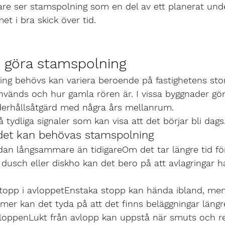
re ser stamspolning som en del av ett planerat under
et i bra skick över tid.
 göra stamspolning
ng behövs kan variera beroende på fastighetens stor
vänds och hur gamla rören är. I vissa byggnader gö
rhållsåtgärd med några års mellanrum.
 tydliga signaler som kan visa att det börjar bli dags
 det kan behövas stamspolning
ndan långsammare än tidigare
Om det tar längre tid fö
, dusch eller diskho kan det bero på att avlagringar 
opp i avloppet
Enstaka stopp kan hända ibland, me
r kan det tyda på att det finns beläggningar längre
vloppen
Lukt från avlopp kan uppstå när smuts och res