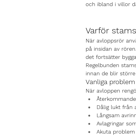
och ibland i villor
Varför stams
När avloppsrör använ
på insidan av rören
det fortsätter byggas
Regelbunden stamsp
innan de blir stör
Vanliga proble
När avloppen rengör
Återkommande 
Dålig lukt från
Långsam avrinni
Avlagringar som
Akuta problem