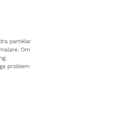
ra partiklar 
 smalare. Om 
ng.
gga problem 