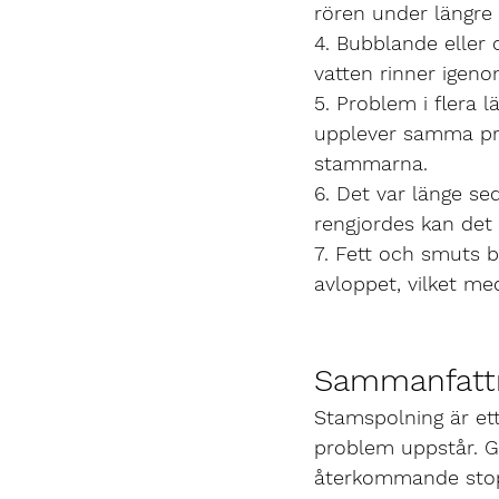
rören under längre 
4. Bubblande eller 
vatten rinner igenom
5. Problem i flera 
upplever samma prob
stammarna.
6. Det var länge s
rengjordes kan det v
7. Fett och smuts 
avloppet, vilket me
Sammanfatt
Stamspolning är ett
problem uppstår. 
återkommande stopp