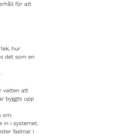
håll för att 
lek, hur 
rs det som en 
.
r vatten att 
har byggts upp 
n om 
 in i systemet.
ter fastnar i 