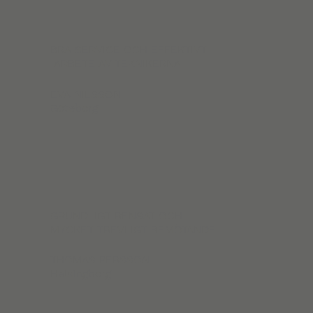
BRA SERVICE OCH EFFEKTIVT
ARBETE AV TEKNIKERNA
EVA NILSSON
Göteborg
GRUNDLIGT RENSAT OCH
MYCKET TREVLIGT BEMÖTANDE
THOMAS PERSSON
Helsingborg