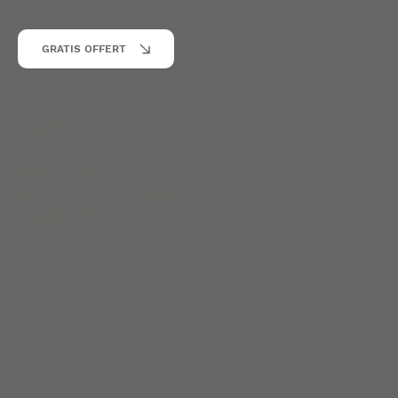
GRATIS OFFERT
Organisationsnummer
:
559265-9295
Ansvarsförsäkring via
trygghansa
FÖLJ OSS