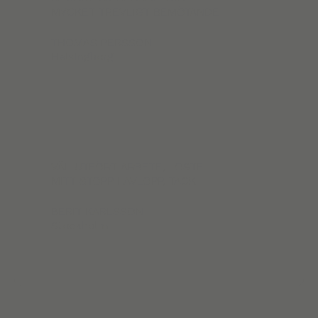
MYCKET TREVLIGT BEMÖTANDE
THOMAS PERSSON
Helsingborg
VÄL UTFÖRT ARBETE, LÖSTE
MITT STOPP I AVLOPP, TACK
BERIT KARLSSON
Stockholm