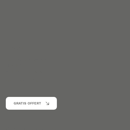
KONTAKT
Sanitet Sverige AB
Box 186
451 16 Uddevalla
010 -344 52 39
GRATIS OFFERT
Organisationsnummer