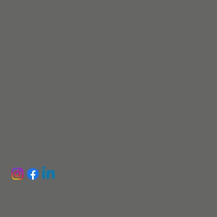
:
559265-9295
Ansvarsförsäkring via
trygghansa
FÖLJ OSS
Integritetspolicy
Tillgängllighetsredogörelse
Sanitet