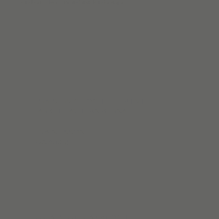
Kundberättelser: Hör vad våra kunder säger
BRA SERVICE OCH EFFEKTIVT
ARBETE AV TEKNIKERNA
EVA NILSSON
Göteborg
GRUNDLIGT RENSAT OCH