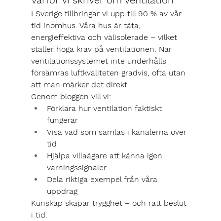
Varför vi skriver om ventilation
I Sverige tillbringar vi upp till 90 % av vår 
tid inomhus. Våra hus är täta, 
energieffektiva och välisolerade – vilket 
ställer höga krav på ventilationen. När 
ventilationssystemet inte underhålls 
försämras luftkvaliteten gradvis, ofta utan 
att man märker det direkt.
Genom bloggen vill vi:
Förklara hur ventilation faktiskt 
fungerar
Visa vad som samlas i kanalerna över 
tid
Hjälpa villaägare att känna igen 
varningssignaler
Dela riktiga exempel från våra 
uppdrag
Kunskap skapar trygghet – och rätt beslut 
i tid.