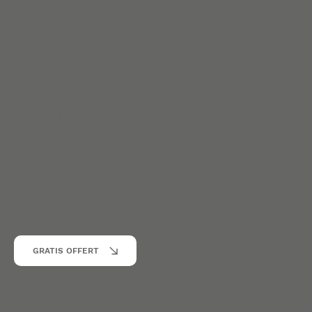
KONTAKT
Sanitet Sverige AB
Box 186
451 16 Uddevalla
010 -344 52 39
GRATIS OFFERT
Organisationsnummer