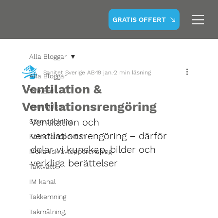
GRATIS OFFERT
Alla Bloggar
Sanitet Sverige AB
19 jan.
2 min läsning
Alla Bloggar
Ventilation &
Takvård
Ventilationsrengöring
Ventilation
Ventilation och 
Stamspolning
ventilationsrengöring – därför 
Kamerainspektion
delar vi kunskap, bilder och 
Mekanisk avloppsrensning
verkliga berättelser
Taktvätt
IM kanal
Takkemning
Takmålning,