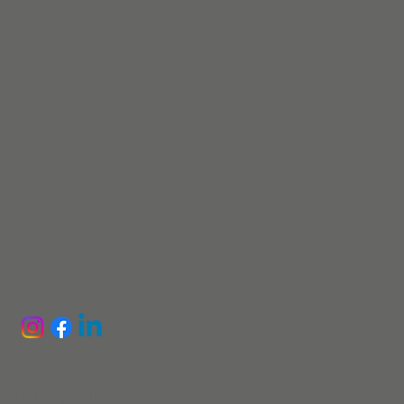
:
559265-9295
Ansvarsförsäkring via
trygghansa
FÖLJ OSS
Integritetspolicy
Tillgängllighetsredogörelse
Sanitet