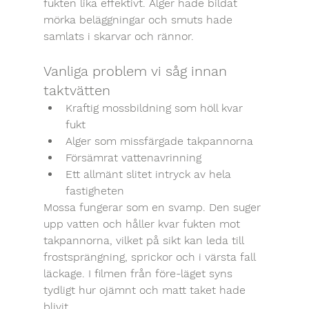
fukten lika effektivt. Alger hade bildat 
mörka beläggningar och smuts hade 
samlats i skarvar och rännor.
Vanliga problem vi såg innan 
taktvätten
Kraftig mossbildning som höll kvar 
fukt
Alger som missfärgade takpannorna
Försämrat vattenavrinning
Ett allmänt slitet intryck av hela 
fastigheten
Mossa fungerar som en svamp. Den suger 
upp vatten och håller kvar fukten mot 
takpannorna, vilket på sikt kan leda till 
frostsprängning, sprickor och i värsta fall 
läckage. I filmen från före-läget syns 
tydligt hur ojämnt och matt taket hade 
blivit.