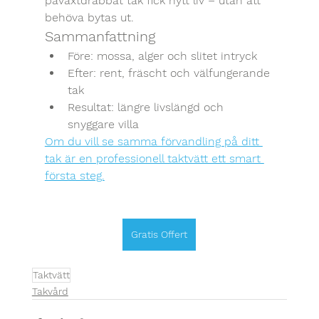
påväxtdrabbat tak fick nytt liv – utan att 
behöva bytas ut.
Sammanfattning
Före: mossa, alger och slitet intryck
Efter: rent, fräscht och välfungerande 
tak
Resultat: längre livslängd och 
snyggare villa
Om du vill se samma förvandling på ditt 
tak är en professionell taktvätt ett smart 
första steg.
Gratis Offert
Taktvätt
Takvård