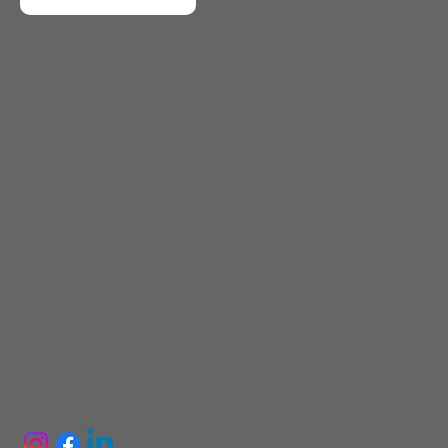
Organisationsnummer
:
559265-9295
Ansvarsförsäkring via
trygghansa
FÖLJ OSS