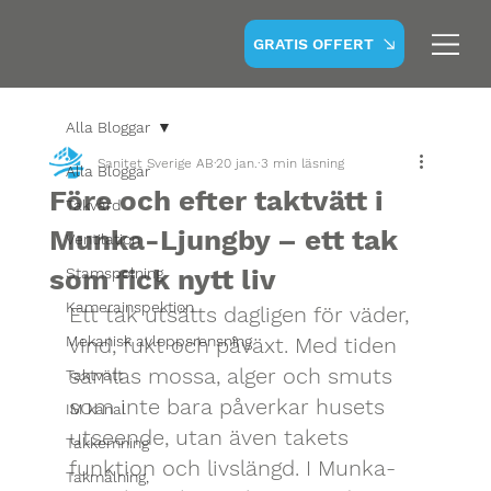
GRATIS OFFERT
Alla Bloggar
Sanitet Sverige AB
20 jan.
3 min läsning
Alla Bloggar
Före och efter taktvätt i
Takvård
Munka-Ljungby – ett tak
Ventilation
som fick nytt liv
Stamspolning
Kamerainspektion
Ett tak utsätts dagligen för väder, 
Mekanisk avloppsrensning
vind, fukt och påväxt. Med tiden 
samlas mossa, alger och smuts 
Taktvätt
som inte bara påverkar husets 
IM kanal
utseende, utan även takets 
Takkemning
funktion och livslängd. I Munka-
Takmålning,