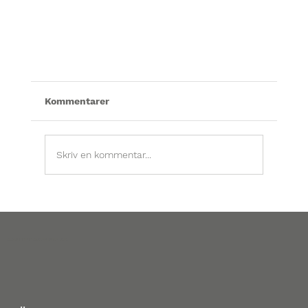
Kommentarer
Takvård i villa
Skriv en kommentar...
SANITET SVERIGE AB