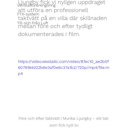
Ljungby fick vi nyligen uppdraget 
Ventilationsrengöring
att utföra en professionell 
FTX-system
taktvätt på en villa där skillnaden 
Till och Från Luft
mellan före och efter tydligt 
dokumenterades i film.
https://video.wixstatic.com/video/87ec10_ae2b0f
6079184d22b6e3af0e6c37a1b2/720p/mp4/file.m
p4
Före och efter taktvätt i Munka-Ljungby – ett tak 
som fick nytt liv