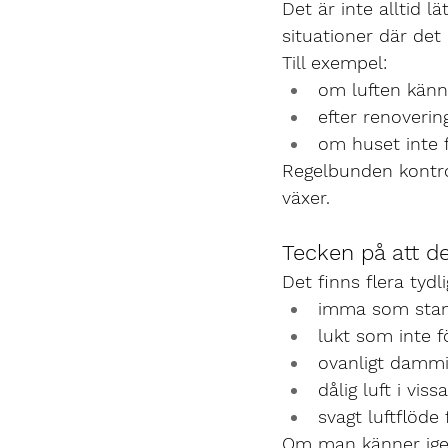
Det är inte alltid l
situationer där det 
Till exempel:
om luften känn
efter renoverin
om huset inte 
Regelbunden kontro
växer.
Tecken på att d
Det finns flera tydl
imma som stann
lukt som inte f
ovanligt damm
dålig luft i vi
svagt luftflöde 
Om man känner igen 