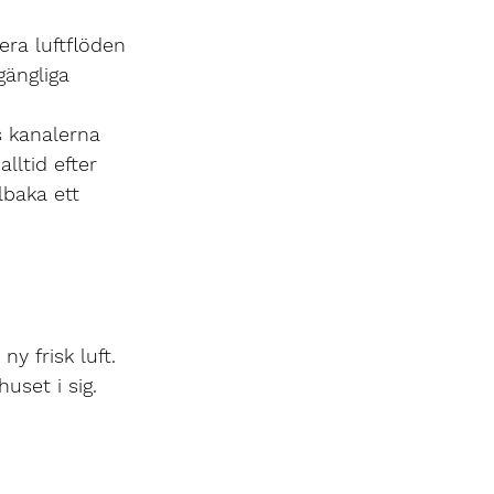
ra luftflöden 
gängliga 
s kanalerna 
ltid efter 
lbaka ett 
y frisk luft. 
uset i sig.