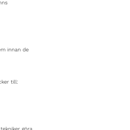
nns 
em innan de 
er till:
tekniker göra 