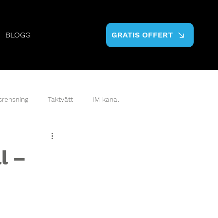
BLOGG
GRATIS OFFERT
srensning
Taktvätt
IM kanal
l –