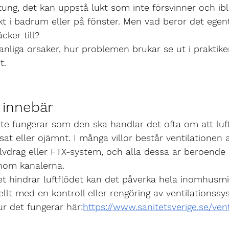
tung, det kan uppstå lukt som inte försvinner och ib
 i badrum eller på fönster. Men vad beror det egent
cker till?
anliga orsaker, hur problemen brukar se ut i praktik
t.
 innebär
nte fungerar som den ska handlar det ofta om att luft
t eller ojämnt. I många villor består ventilationen av
älvdrag eller FTX-system, och alla dessa är beroende a
genom kanalerna.
 hindrar luftflödet kan det påverka hela inomhusmil
uellt med en kontroll eller rengöring av ventilationss
r det fungerar här:
https://www.sanitetsverige.se/vent