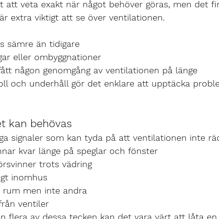
ätt att veta exakt när något behöver göras, men det fi
är extra viktigt att se över ventilationen.
s sämre än tidigare
gar eller ombyggnationer
fått någon genomgång av ventilationen på länge
ll och underhåll gör det enklare att upptäcka probl
et kan behövas
iga signaler som kan tyda på att ventilationen inte räck
ar kvar länge på speglar och fönster
örsvinner trots vädring
igt inomhus
ssa rum men inte andra
från ventiler
flera av dessa tecken kan det vara värt att låta en 