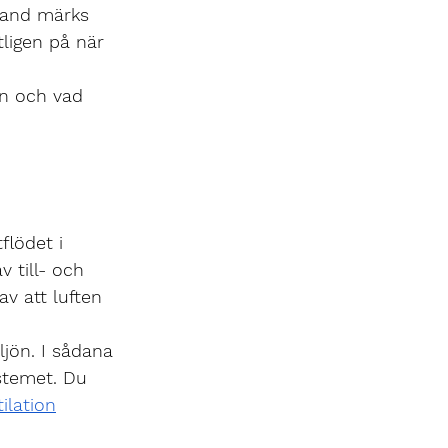
land märks 
ligen på när 
en och vad 
flödet i 
 till- och 
v att luften 
jön. I sådana 
ystemet. Du 
ilation