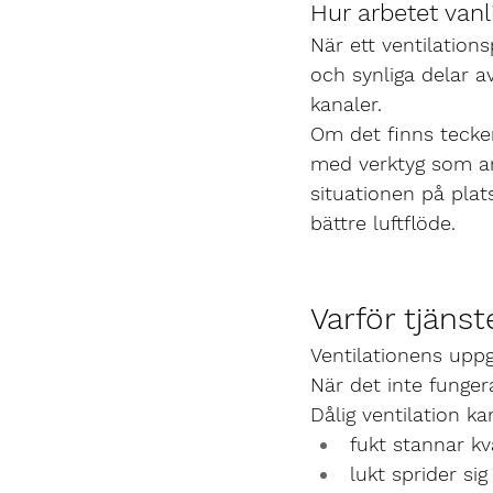
Hur arbetet vanlig
När ett ventilation
och synliga delar av
kanaler.
Om det finns tecken
med verktyg som anp
situationen på plat
bättre luftflöde.
Varför tjänst
Ventilationens uppgi
När det inte funger
Dålig ventilation ka
fukt stannar kv
lukt sprider si