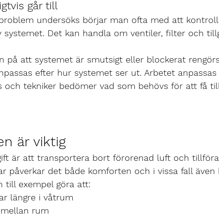
tvis går till
sproblem undersöks börjar man ofta med att kontrolle
 systemet. Det kan handla om ventiler, filter och till
 på att systemet är smutsigt eller blockerat rengör
assas efter hur systemet ser ut. Arbetet anpassas al
s och tekniker bedömer vad som behövs för att få til
en är viktig
ft är att transportera bort förorenad luft och tillföra n
ar påverkar det både komforten och i vissa fall även h
n till exempel göra att:
ar längre i våtrum
g mellan rum