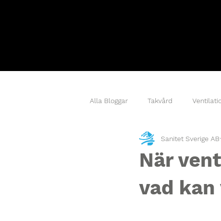
Alla Bloggar
Takvård
Ventilati
Sanitet Sverige AB
Takkemning
Takmålning,
När vent
vad kan 