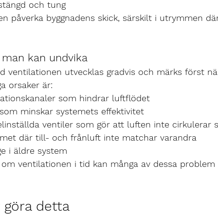
nstängd och tung
en påverka byggnadens skick, särskilt i utrymmen där
m man kan undvika
ventilationen utvecklas gradvis och märks först när 
ga orsaker är:
lationskanaler
 som hindrar luftflödet
 som minskar systemets effektivitet
linställda ventiler
 som gör att luften inte cirkulerar
emet
 där till- och frånluft inte matchar varandra
ge
 i äldre system
om ventilationen i tid kan många av dessa problem 
 göra detta