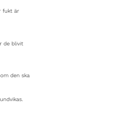
 fukt är 
de blivit 
 som den ska
undvikas.