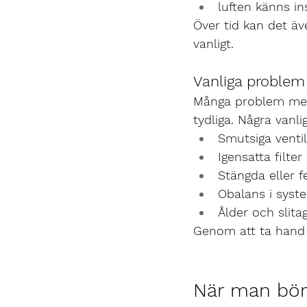
luften känns i
Över tid kan det äv
vanligt.
Vanliga proble
Många problem med 
tydliga. Några vanli
Smutsiga venti
Igensatta filter
Stängda eller fe
Obalans i syst
Ålder och slita
Genom att ta hand 
När man bör