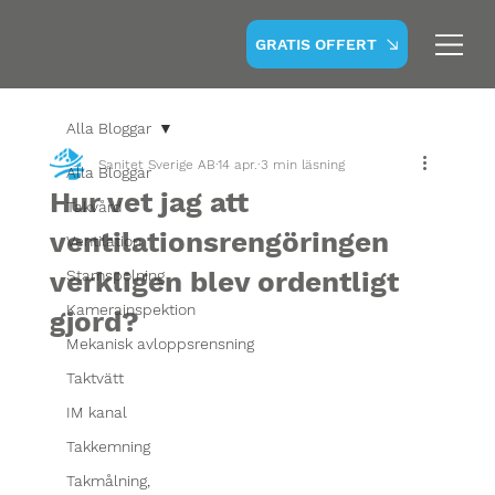
GRATIS OFFERT
Alla Bloggar
Sanitet Sverige AB
14 apr.
3 min läsning
Alla Bloggar
Hur vet jag att
Takvård
ventilationsrengöringen
Ventilation
verkligen blev ordentligt
Stamspolning
Kamerainspektion
gjord?
Mekanisk avloppsrensning
Taktvätt
IM kanal
Takkemning
Takmålning,