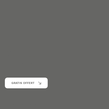
KONTAKT
Sanitet Sverige AB
Box 186
451 16 Uddevalla
010 -344 52 39
GRATIS OFFERT
Organisationsnummer