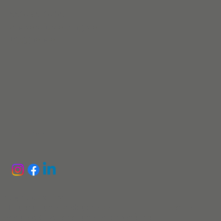
:
559265-9295
Ansvarsförsäkring via
trygghansa
FÖLJ OSS
Integritetspolicy
Tillgängllighetsredogörelse
Sanitet
Sverige AB - Alla rättigheter förbehållna