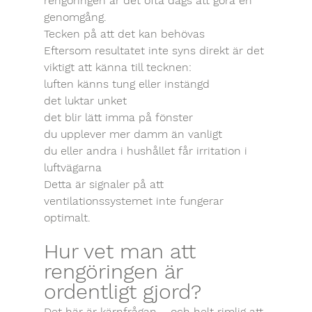
rengöringen är det ofta dags att göra en 
genomgång.
Tecken på att det kan behövas
Eftersom resultatet inte syns direkt är det 
viktigt att känna till tecknen:
luften känns tung eller instängd
det luktar unket
det blir lätt imma på fönster
du upplever mer damm än vanligt
du eller andra i hushållet får irritation i 
luftvägarna
Detta är signaler på att 
ventilationssystemet inte fungerar 
optimalt.
Hur vet man att 
rengöringen är 
ordentligt gjord?
Det här är kärnfrågan – och helt rimlig att 