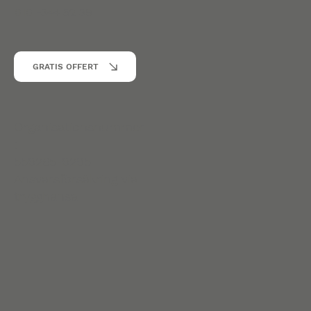
010 -344 52 39
GRATIS OFFERT
Organisationsnummer
:
559265-9295
Ansvarsförsäkring via
trygghansa