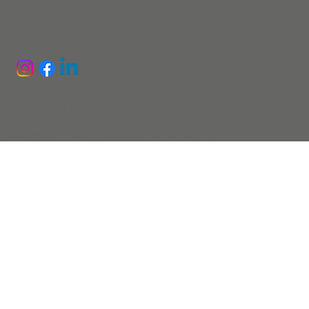
FÖLJ OSS
Integritetspolicy
Tillgängllighetsredogörelse
Sanitet
Sverige AB - Alla rättigheter förbehållna