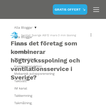
GRATIS OFFERT
Alla Bloggar
Sanitet Sverige AB
12 mars
3 min läsning
Alla Bloggar
Finns det företag som
Takvård
kombinerar
Ventilation
högtrycksspolning och
Stamspolning
Kamerainspektion
ventilationsservice i
Mekanisk avloppsrensning
Sverige?
Taktvätt
IM kanal
Takkemning
Takmålning,