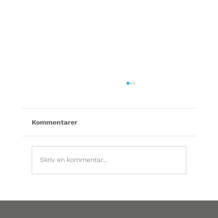
Kommentarer
Skriv en kommentar...
FTX-system i villa – när är det värt att
underhålla och vad ska man tänka på?