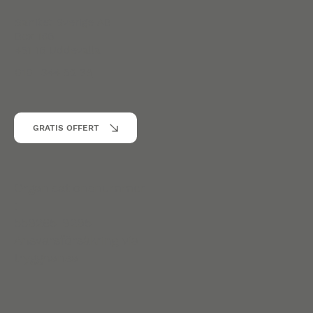
Sanitet Sverige AB
Box 186
451 16 Uddevalla
010 -344 52 39
GRATIS OFFERT
Organisationsnummer
:
559265-9295
Ansvarsförsäkring via
trygghansa