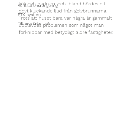
kök och badrum, och ibland hördes ett 
Ventilationsrengöring
dovt kluckande ljud från golvbrunnarna. 
FTX-system
Trots att huset bara var några år gammalt 
Till och Från Luft
upplevdes problemen som något man 
förknippar med betydligt äldre fastigheter.