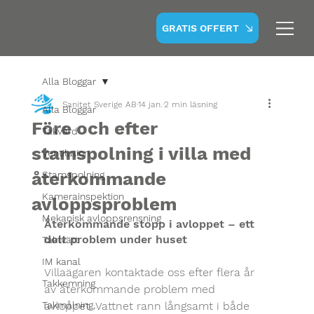
GRATIS OFFERT
Alla Bloggar
Sanitet Sverige AB
14 jan.
2 min läsning
Alla Bloggar
Före och efter
Takvård
stamspolning i villa med
Ventilation
återkommande
Stamspolning
Kamerainspektion
avloppsproblem
Mekanisk avloppsrensning
Återkommande stopp i avloppet – ett 
dolt problem under huset
Taktvätt
IM kanal
Villaägaren kontaktade oss efter flera år 
Takkemning
av återkommande problem med 
Takmålning,
avloppet. Vattnet rann långsamt i både 