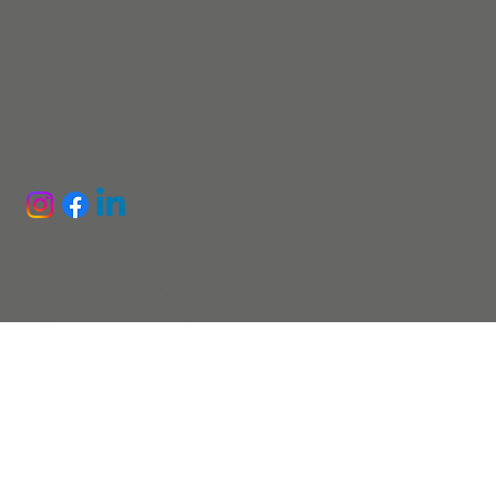
FÖLJ OSS
Integritetspolicy
Tillgängllighetsredogörelse
Sanitet
Sverige AB - Alla rättigheter förbehållna