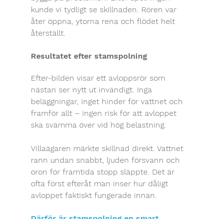
kunde vi tydligt se skillnaden. Rören var 
åter öppna, ytorna rena och flödet helt 
återställt.
Resultatet efter stamspolning
Efter-bilden visar ett avloppsrör som 
nästan ser nytt ut invändigt. Inga 
beläggningar, inget hinder för vattnet och 
framför allt – ingen risk för att avloppet 
ska svämma över vid hög belastning.
Villaägaren märkte skillnad direkt. Vattnet 
rann undan snabbt, ljuden försvann och 
oron för framtida stopp släppte. Det är 
ofta först efteråt man inser hur dåligt 
avloppet faktiskt fungerade innan.
Därför är stamspolning en smart 