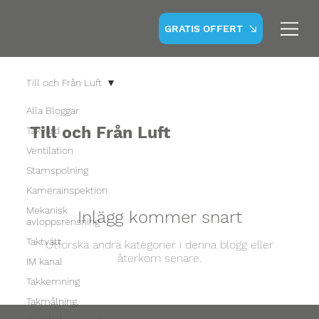
GRATIS OFFERT
Till och Från Luft
Alla Bloggar
Till och Från Luft
Takvård
Ventilation
Stamspolning
Kamerainspektion
Mekanisk
Inlägg kommer snart
avloppsrensning
Taktvätt
Utforska andra kategorier i denna blogg eller
återkom senare.
IM kanal
Takkemning
Takmålning,